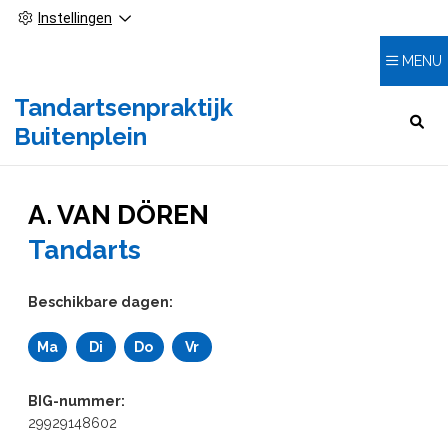
Instellingen
MENU
Tandartsenpraktijk
HOOFDMENU
Buitenplein
A. VAN DÖREN
Tandarts
Beschikbare dagen:
Ma
Di
Do
Vr
Maandag
Dinsdag
Donderdag
Vrijdag
BIG-nummer:
29929148602