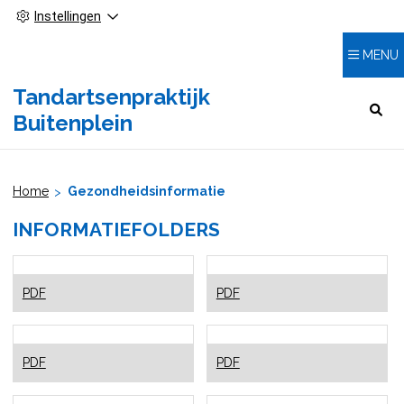
Instellingen
MENU
Tandartsenpraktijk
HOOFDMENU
Buitenplein
Home
Gezondheidsinformatie
INFORMATIEFOLDERS
Aften
Beugel
PDF
PDF
Bleken
Diabetes
PDF
PDF
en
mondgezondheid